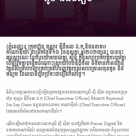
(ភ្នំពេញ)៖ ក្រុមហ៊ុន ផុស្ការ ឌីជីធល ឯ.ក និងធនាគារ
កាណាឌីយ៉ា នាព្រឹកថ្ងៃទី១៦ ខែឧសភា ឆ្នាំ២០២៣នេះ បានចុះ
អនុស្សរណៈនៃការយោគយល់គ្នា ស្តីពី កិច្ចសហប្រតិបត្តិការរួមគ្នា
ដើម្បីរួមគ្នាបង្កើតដំណោះស្រាយបែបឌីជីថល និងមានភាពនវានុ
វត្តន៍សម្រាប់បញ្ហាគ្រប់គ្រងហិរញ្ញវត្ថុរបស់សហគ្រាសធុនតូច និង
មធ្យម ដែលបានជួបប្រទះជារៀងរាល់ថ្ងៃ។
ពិធីចុះហត្ថលេខានេះធ្វើឡើងក្រោមវត្តមានដោយលោកស្រី ស៊ុំ ស៊ីផា អគ្គនាយកក្រុម
ហ៊ុន ផុស្ការ ឌីជីធល ឯ.ក (Chief Executive Officer) និងលោក Raymond
Sia Say Gaun អគ្គនាយកធនាគារ កាណាឌីយ៉ា (Chief Executive Officer)
ដែលមានទីតាំងនៅអគារកាណាឌីយ៉ា។
លើកឡើងនាឱកាសនោះលោកស្រី ស៊ុំ ស៊ីផា បានឱ្យដឹងថា Poscar Digital និង
ធនាគារកាណាឌីយ៉ា បានក្លាយជាដៃគូយុទ្ធសាស្ត្រជាផ្លូវការ ហើយតាមរយៈកិច្ចសហការ