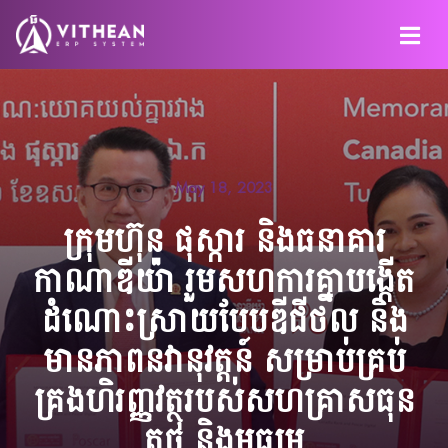
May 18, 2023
ក្រុមហ៊ុន ផុស្ការ និងធនាគារ
កាណាឌីយ៉ា រួមសហការគ្នាបង្កើត
ដំណោះស្រាយបែបឌីជីថល និង
មានភាពនវានុវត្តន៍ សម្រាប់គ្រប់
គ្រងហិរញ្ញវត្ថុរបស់សហគ្រាសធុន
តូច និងមធ្យម