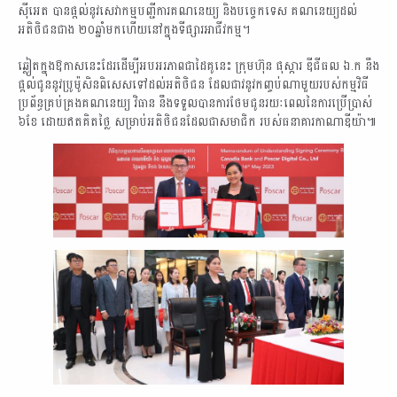
ស៊ីអេត បានផ្ដល់នូវសេវាកម្មបញ្ជីការគណនេយ្យ និងបច្ចេកទេស គណនេយ្យដល់
អតិថិជនជាង ២០ឆ្នាំមកហើយនៅក្នុងទីផ្សារអាជីវកម្ម។
ឆ្លៀតក្នុងឱកាសនេះដែរដើម្បីអបអរភាពជាដៃគូនេះ ក្រុមហ៊ុន ផុស្ការ ឌីជីធល ឯ.ក នឹង
ផ្តល់ជូននូវប្រូម៉ូសិនពិសេសទៅដល់អតិថិជន ដែលជាវនូវកញ្ចប់ណាមួយរបស់កម្មវិធី
ប្រព័ន្ធគ្រប់គ្រងគណនេយ្យ វិធាន នឹងទទួលបានការថែមជូនរយៈពេលនៃការប្រើប្រាស់
៦ខែ ដោយឥតគិតថ្លៃ សម្រាប់អតិថិជនដែលជាសមាជិក របស់ធនាគារកាណាឌីយ៉ា៕