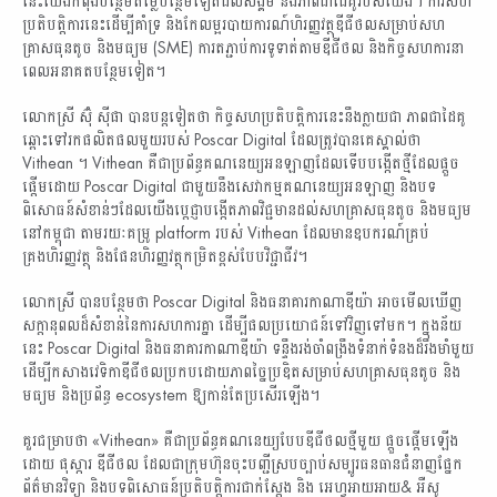
នេះយើងកំពុងបន្ថែមតម្លៃបន្ថែមទៀតដល់សង្គម និងភាពជាដៃគូរបស់យើង។ ការសហ
ប្រតិបត្តិការនេះដើម្បីគាំទ្រ និងកែលម្អរបាយការណ៍ហិរញ្ញវត្ថុឌីជីថលសម្រាប់សហ
គ្រាសធុនតូច និងមធ្យម (SME) ការតភ្ជាប់ការទូទាត់តាមឌីជីថល និងកិច្ចសហការនា
ពេលអនាគតបន្ថែមទៀត។
លោកស្រី ស៊ុំ ស៊ីផា បានបន្តទៀតថា កិច្ចសហប្រតិបត្តិការនេះនឹងក្លាយជា ភាពជាដៃគូ
ឆ្ពោះទៅរកផលិតផលមួយរបស់ Poscar Digital ដែលត្រូវបានគេស្គាល់ថា
Vithean ។ Vithean គឺជាប្រព័ន្ធគណនេយ្យអនឡាញដែលទើបបង្កើតថ្មីដែលផ្តួច
ផ្តើមដោយ Poscar Digital ជាមួយនឹងសេវាកម្មគណនេយ្យអនឡាញ និងបទ
ពិសោធន៍សំខាន់ៗដែលយើងប្តេជ្ញាបង្កើតភាពវិជ្ជមានដល់សហគ្រាសធុនតូច និងមធ្យម
នៅកម្ពុជា តាមរយៈគម្រូ platform របស់ Vithean ដែលមានឧបករណ៍គ្រប់
គ្រងហិរញ្ញវត្ថុ និងផែនហិរញ្ញវត្ថុកម្រិតខ្ពស់បែបវិជ្ជាជីវ។
លោកស្រី បានបន្ថែមថា Poscar Digital និងធនាគារកាណាឌីយ៉ា អាចមើលឃើញ
សក្តានុពលដ៏សំខាន់នៃការសហការគ្នា ដើម្បីផលប្រយោជន៍ទៅវិញទៅមក។ ក្នុងន័យ
នេះ Poscar Digital និងធនាគារកាណាឌីយ៉ា ទន្ទឹងរង់ចាំពង្រឹងទំនាក់ទំនងដ៏រឹងមាំមួយ
ដើម្បីកសាងវេទិកាឌីជីថលប្រកបដោយភាពច្នៃប្រឌិតសម្រាប់សហគ្រាសធុនតូច និង
មធ្យម និងប្រព័ន្ធ ecosystem ឱ្យកាន់តែប្រសើរឡើង។
គួរជម្រាបថា «Vithean» គឺជាប្រព័ន្ធគណនេយ្យបែបឌីជីថលថ្មីមួយ ផ្ដួចផ្ដើមឡើង
ដោយ ផុស្ការ ឌីជីថល ដែលជាក្រុមហ៊ុនចុះបញ្ជីស្របច្បាប់សម្បូរធនធានជំនាញផ្នែក
ព័ត៌មានវិទ្យា និងបទពិសោធន៍ប្រតិបត្តិការជាក់ស្ដែង និង អេហ្វអាយអាយ& អឺសូ